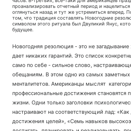
часов. В-третьих, все-таки для американцев праз
проанализировать отчетный период и нацелиться 
оглянуться назад и тут же устремиться вперед. П
том, что традиция составлять Новогодние резол
символом этого ритуала был Двуликий Янус, кото
будущее.
Новогодняя резолюция - это не загадывание ж
дает никаких гарантий. Это список конкретн
само по себе - сильное слово, настраивающе
обещаниям. В этом одно из самых заметных 
менталитетов. Американцы мыслят категори
профессиональные достижения становятся п
жизни. Одни только заголовки психологичес
настраивают на соответствующий лад: «Как
достижения целей», «Семь навыков высокоэ
достигать, планировать и реализовывать, по