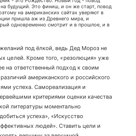
дник - это Рождество. Новый год - повод
на будущий. Это финиш, и он же старт, повод
оэтому на американских сайтах уверяют в
юции пришла аж из Древнего мира, и
рый одновременно смотрит и в прошлое, и в
еланий под ёлкой, ведь Дед Мороз не
ых целей. Кроме того, «резолюция» уже
е на ответственный подход к своим
различий американского и российского
ями успеха. Самореализация и
ервейшими критериями оценки качества
кой литературы моментально
 добиться успеха», «Искусство
ффективных людей». Ставить цели и
корять вершину за вершиной.