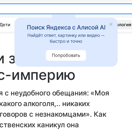
 Дети
Дом
Гороскопы
Стиль жизни
Психология
Поиск Яндекса с Алисой AI
Найдёт ответ, картинку или видео —
быстро и точно
и замуж и
Попробовать
ес-империю
я с неудобного обещания: «Моя
акого алкоголя,.. никаких
азговоров с незнакомцами». Как
ственских каникул она