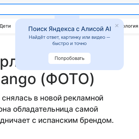
 Дети
Дом
Гороскопы
Стиль жизни
Психология
Поиск Яндекса с Алисой AI
Найдёт ответ, картинку или видео —
быстро и точно
арлетт
Попробовать
Mango (ФОТО)
 снялась в новой рекламной
зона обладательница самой
удничает с испанским брендом.