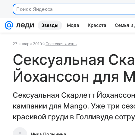
Поиск Яндекса
Звезды
Мода
Красота
Семья и
27 января 2010
Светская жизнь
Сексуальная Ск
Йоханссон для 
Сексуальная Скарлетт Йоханссон
кампании для Mango. Уже три се
красивой груди в Голливуде сотр
Ника Полынина