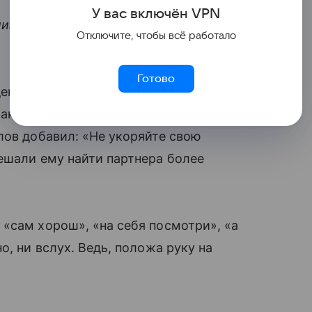
У вас включ
ён
V
P
N
лизировали свое поведение и корили за
Отключите, чтобы всё работало
Готово
дение любимого (дело неблагодарное и
Как там говорила мама в детстве: в ссоре
лов добавил: «Не укоряйте свою
ешали ему найти партнера более
«сам хорош», «на себя посмотри», «а
о, ни вслух. Ведь, положа руку на