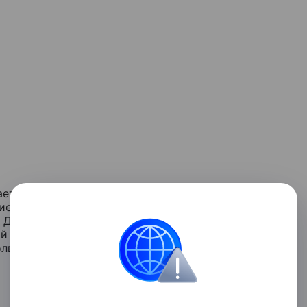
т по квартире, покупка йогуртов
ием всех прегрешений, а в перерывах между
 Друзья и родственники говорят «пройдет» и
й нет, жить вместе практически невозможно.
лвный вопрос: «Что нам делать?»