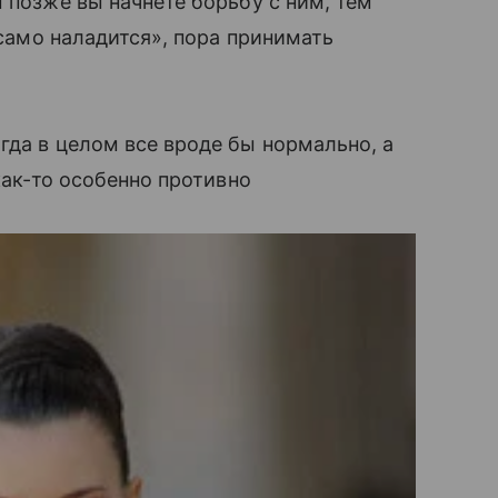
м позже вы начнете борьбу с ним, тем
«само наладится», пора принимать
гда в целом все вроде бы нормально, а
как-то особенно противно