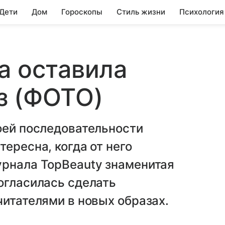
 Дети
Дом
Гороскопы
Стиль жизни
Психология
а оставила
з (ФОТО)
оей последовательности
ересна, когда от него
урнала TopBeauty знаменитая
огласилась сделать
читателями в новых образах.