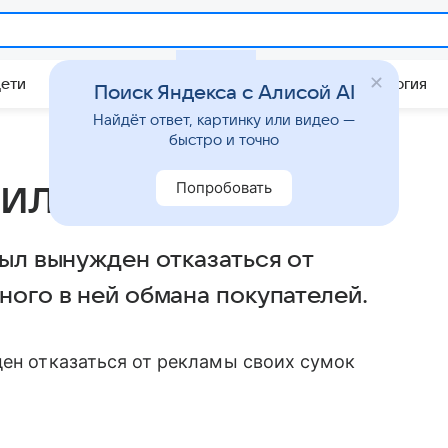
Дети
Дом
Гороскопы
Стиль жизни
Психология
Поиск Яндекса с Алисой AI
Найдёт ответ, картинку или видео —
быстро и точно
чили в обмане
Попробовать
был вынужден отказаться от
ного в ней обмана покупателей.
ден отказаться от рекламы своих сумок