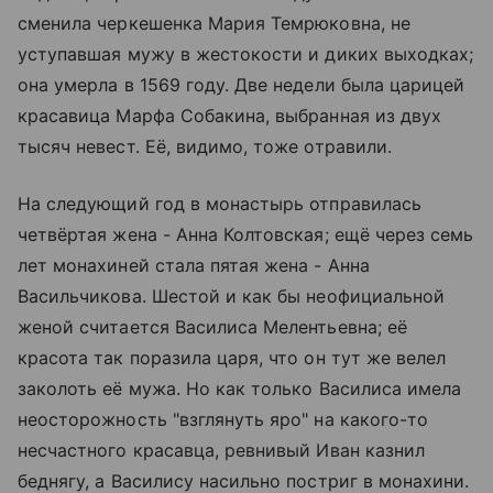
сменила черкешенка Мария Темрюковна, не
уступавшая мужу в жестокости и диких выходках;
она умерла в 1569 году. Две недели была царицей
красавица Марфа Собакина, выбранная из двух
тысяч невест. Её, видимо, тоже отравили.
На следующий год в монастырь отправилась
четвёртая жена - Анна Колтовская; ещё через семь
лет монахиней стала пятая жена - Анна
Васильчикова. Шестой и как бы неофициальной
женой считается Василиса Мелентьевна; её
красота так поразила царя, что он тут же велел
заколоть её мужа. Но как только Василиса имела
неосторожность "взглянуть яро" на какого-то
несчастного красавца, ревнивый Иван казнил
беднягу, а Василису насильно постриг в монахини.