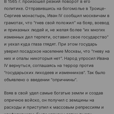
В 1565 г. произошел резкий поворот в его
политике. Отправившись на богомолье в Троице-
Сергиев монастырь, Иван IV сообщил москвичам в
грамотах, что "гнев свой положил" на бояр, воевод
и приказных людей и, не желая более "их многих
изменных дел терпети, оставил свое государство"
и уехал куда глаза глядят. При этом государь
уверил посадское население Москвы, что "гневу на
них и опалы никоторыя нет". Народ упросил Ивана
IV вернуться, соглашаясь на террор против
"государьских лиходеев и изменников". Так было
объявлено о введении "опричнины".
Взяв в свой удел самые богатые земли и создав
опричное войско, он получил с земщины на
расходы и приступил к массовым репрессиям и