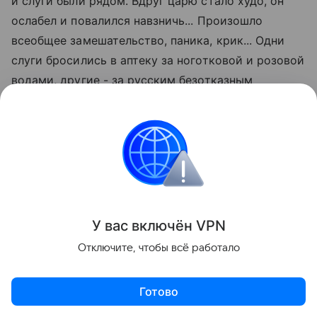
и слуги были рядом. Вдруг царю стало худо, он
ослабел и повалился навзничь... Произошло
всеобщее замешательство, паника, крик... Одни
слуги бросились в аптеку за ноготковой и розовой
водами, другие - за русским безотказным
лекарством - водкой, третьи - за духовником и
лекарями. Царские покои опустели, у постели
царя остались лишь Годунов и Бельский. И в этот
момент они быстро и сноровисто... задушили
Ивана Грозного! Как пишет Горсей, в опустевшей
палате царь "был удушен и окоченел".
У вас включ
ён
V
P
N
Отключите, чтобы всё работало
Готово