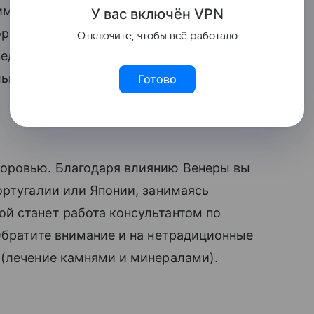
иматься именно самостоятельной
У вас включ
ён
V
P
N
орпорациях. Например, может стать
Отключите, чтобы всё работало
едение семейных праздников, особенно
льные традиции.
Готово
доровью. Благодаря влиянию Венеры вы
ортугалии или Японии, занимаясь
й станет работа консультантом по
 Обратите внимание и на нетрадиционные
 (лечение камнями и минералами).