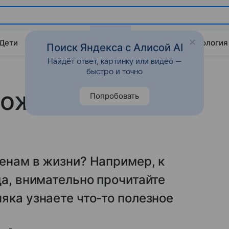
 Дети
Дом
Гороскопы
Стиль жизни
Психология
Поиск Яндекса с Алисой AI
Найдёт ответ, картинку или видео —
быстро и точно
можно достичь
Попробовать
енам в жизни? Например, к
да, внимательно прочитайте
яка узнаете что-то полезное