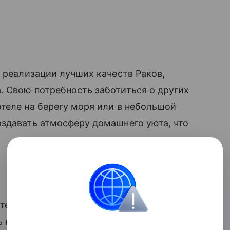
я реализации лучших качеств Раков,
. Свою потребность заботиться о других
теле на берегу моря или в небольшой
оздавать атмосферу домашнего уюта, что
ители вашего знака почувствуют влияние
 к открытию своего бизнеса. В