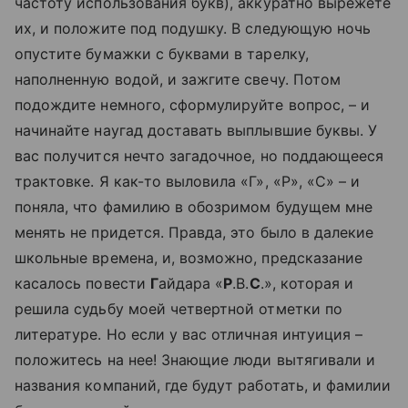
частоту использования букв), аккуратно вырежете
их, и положите под подушку. В следующую ночь
опустите бумажки с буквами в тарелку,
наполненную водой, и зажгите свечу. Потом
подождите немного, сформулируйте вопрос, – и
начинайте наугад доставать выплывшие буквы. У
вас получится нечто загадочное, но поддающееся
трактовке. Я как-то выловила «Г», «Р», «С» – и
поняла, что фамилию в обозримом будущем мне
менять не придется. Правда, это было в далекие
школьные времена, и, возможно, предсказание
касалось повести
Г
айдара «
Р
.В.
С
.», которая и
решила судьбу моей четвертной отметки по
литературе. Но если у вас отличная интуиция –
положитесь на нее! Знающие люди вытягивали и
названия компаний, где будут работать, и фамилии