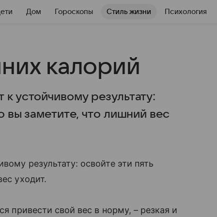
Дети
Дом
Гороскопы
Стиль жизни
Психология
шних калорий
 к устойчивому результату:
о вы заметите, что лишний вес
вому результату: освойте эти пять
вес уходит.
ся привести свой вес в норму, – резкая и