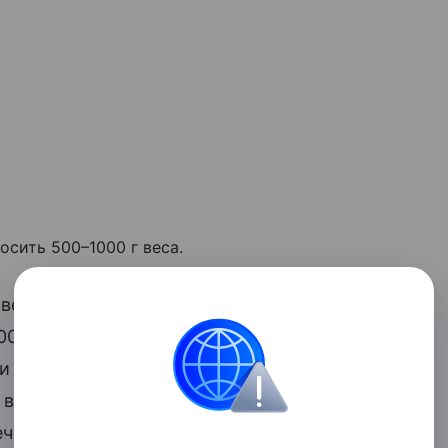
осить 500–1000 г веса.
 веса, должны пойти на шаг дальше. Но
00 ккал можно провести безболезненно,
и одновременно включить в свой
в течение 30–45 минут. Такая тактика
ечение недели.