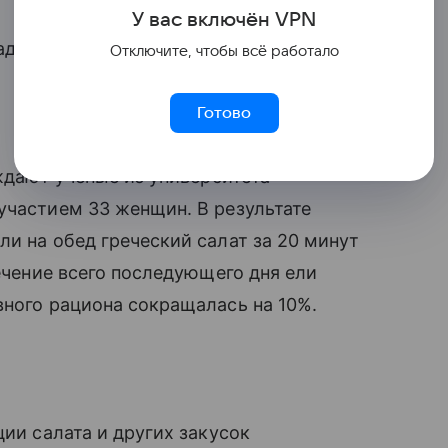
У вас включ
ён
V
P
N
дить себя от лишних калорий?
Отключите, чтобы всё работало
Готово
рждают ученые из университета
участием 33 женщин. В результате
и на обед греческий салат за 20 минут
течение всего последующего дня ели
вного рациона сокращалась на 10%.
ции салата и других закусок