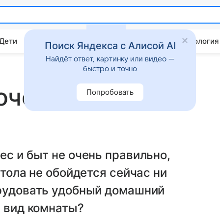
 Дети
Дом
Гороскопы
Стиль жизни
Психология
Поиск Яндекса с Алисой AI
Найдёт ответ, картинку или видео —
быстро и точно
очее место
Попробовать
ес и быт не очень правильно,
стола не обойдется сейчас ни
орудовать удобный домашний
й вид комнаты?