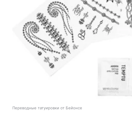
Переводные татуировки от Бейонсе