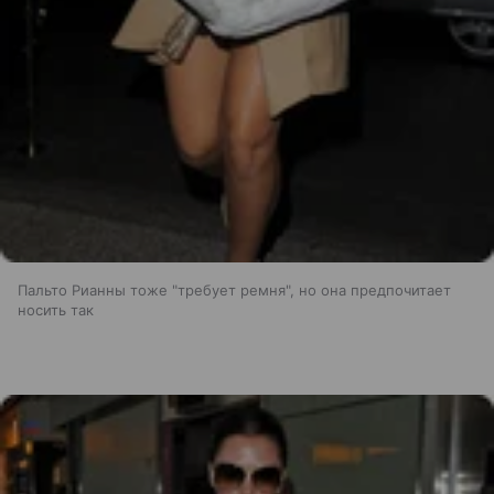
Пальто Рианны тоже "требует ремня", но она предпочитает
носить так