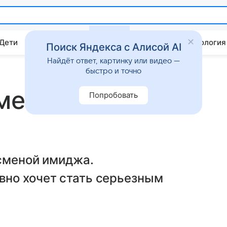
 Дети
Дом
Гороскопы
Стиль жизни
Психология
Поиск Яндекса с Алисой AI
Найдёт ответ, картинку или видео —
быстро и точно
метит в
Попробовать
 сменой имиджа.
но хочет стать серьезным