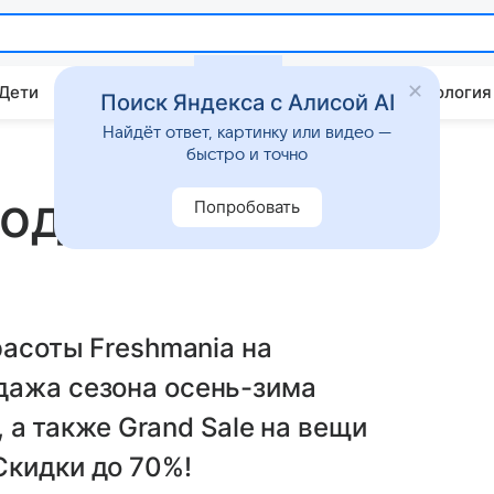
 Дети
Дом
Гороскопы
Стиль жизни
Психология
Поиск Яндекса с Алисой AI
Найдёт ответ, картинку или видео —
быстро и точно
годний наряд со
Попробовать
расоты Freshmania на
дажа сезона осень-зима
, а также Grand Sale на вещи
Скидки до 70%!