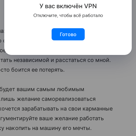
У вас включ
ён
V
P
N
Отключите, чтобы всё работало
аходится в полной материальной
Готово
о она сто раз подумает, прежде чем
воем. Логика подобных мужчин такова:
тать независимой и расстаться со мной.
сто боится ее потерять.
ь и будет вашим самым любимым
о лишь желание самореализоваться
 хочется зарабатывать на свои карманные
ргументируйте ваше желание работать
ку накопить на машину его мечты.