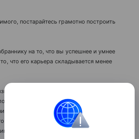
бимого, постарайтесь грамотно построить
збраннику на то, что вы успешнее и умнее
к то, что его карьера складывается менее
ризнаете его интеллектуальное лидерство.
ловаться на нерадивого начальника
зни, сочувственно, понимающе
что его «отставание» от вас — лишь
этим будет меньше.