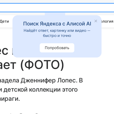
 Дети
Дом
Гороскопы
Стиль жизни
Психология
Поиск Яндекса с Алисой AI
Найдёт ответ, картинку или видео —
быстро и точно
с выбирает
Попробовать
ает (ФОТО)
 надела Дженнифер Лопес. В
и детской коллекции этого
ираги.