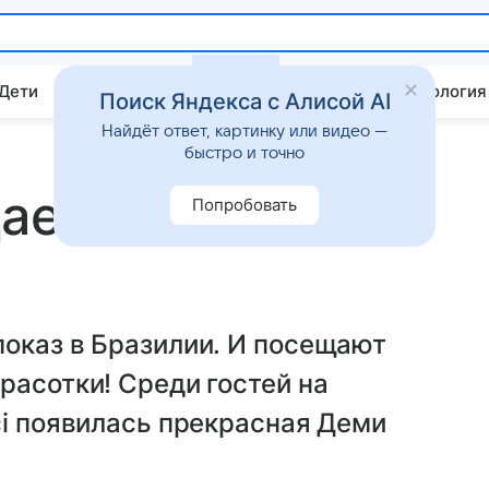
 Дети
Дом
Гороскопы
Стиль жизни
Психология
Поиск Яндекса с Алисой AI
Найдёт ответ, картинку или видео —
быстро и точно
дается шикарно
Попробовать
показ в Бразилии. И посещают
расотки! Среди гостей на
ci появилась прекрасная Деми