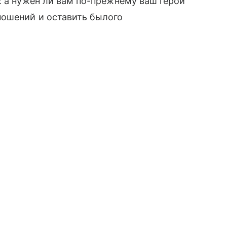
: а нужен ли вам по-прежнему ваш герой
ошений и оставить былого