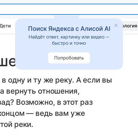
 Дети
Дом
Гороскопы
Стиль жизни
Психология
Поиск Яндекса с Алисой AI
Найдёт ответ, картинку или видео —
быстро и точно
шего
Попробовать
в одну и ту же реку. А если вы
ва вернуть отношения,
ад? Возможно, в этот раз
 концом — ведь вам уже
той реки.