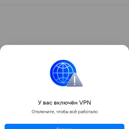
У вас включ
ён
V
P
N
Отключите, чтобы всё работало