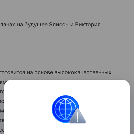
ланах на будущее Элисон и Виктория
готовится на основе высококачественных
скошный состав перемешивается
ого превышающей стандартную. В
турой эмульсии, отменным увлажняющим
матом. Технология позволяет
тва натуральных ингредиентов — настоя
асел лаванды, миндаля, кокоса и жожоба.