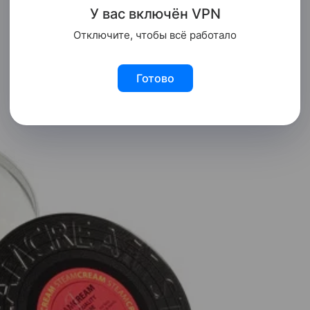
У вас включ
ён
V
P
N
Отключите, чтобы всё работало
Готово