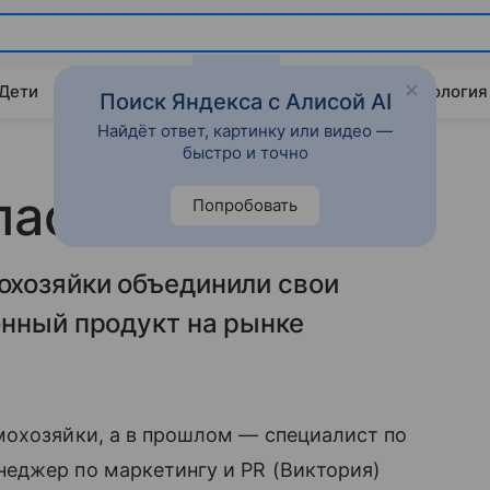
 Дети
Дом
Гороскопы
Стиль жизни
Психология
Поиск Яндекса с Алисой AI
Найдёт ответ, картинку или видео —
быстро и точно
пасет мир
Попробовать
хозяйки объединили свои
онный продукт на рынке
мохозяйки, а в прошлом — специалист по
неджер по маркетингу и PR (Виктория)