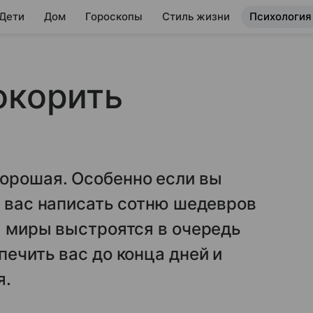
 Дети
Дом
Гороскопы
Стиль жизни
Психология
окорить
орошая. Особенно если вы
т вас написать сотню шедевров
ы миры выстроятся в очередь
печить вас до конца дней и
я.