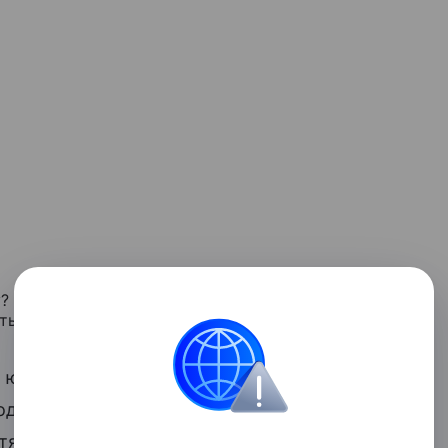
? Или смотрит, но как на друга, так что лучше
ть!
 юбки, шпильки и чулки вы в ход уже
лоды в виде непринужденного общения.
отягивает, так что, вероятно, пришло