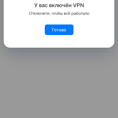
У вас включ
ён
V
P
N
Отключите, чтобы всё работало
Готово