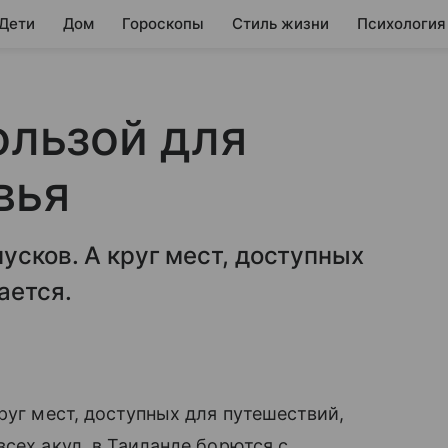
 Дети
Дом
Гороскопы
Стиль жизни
Психология
ользой для
вья
усков. А круг мест, доступных
ается.
руг мест, доступных для путешествий,
сех акул, в Таиланде борются с