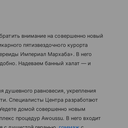
обратить внимание на совершенно новый
карного пятизвездочного курорта
Нереиды Империал Мархаба». В него
добно. Надеваем банный халат — и
ия душевного равновесия, укрепления
ти. Специалисты Центра разработают
 Уедете домой совершенно новым
плекс процедур Awoussu. В него входит
я с душистой геранью,
гоммаж
с