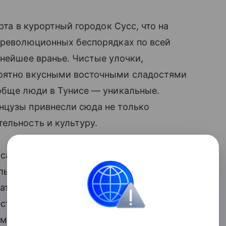
рта в курортный городок Сусс, что на
 революционных беспорядках по всей
нейшее вранье. Чистые улочки,
роятно вкусными восточными сладостями
обще люди в Тунисе — уникальные.
нцузы привнесли сюда не только
тельность и культуру.
з самых цивилизованных арабских
льно, прогресс идет по стране
ть друзьям фото в купальнике —
есторанах, расплатиться карточкой —
ансипированы, как ни в одной другой