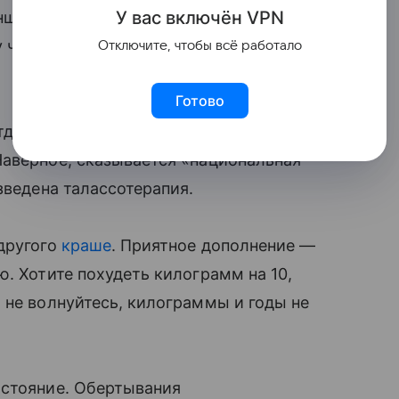
У вас включ
ён
V
P
N
нщину за рулем, и женщину на
 что никто не косится на ваши мини-
Отключите, чтобы всё работало
Готово
ельной главы. Они очень ухожены и
Наверное, сказывается «национальная
зведена талассотерапия.
другого
краше
. Приятное дополнение —
. Хотите похудеть килограмм на 10,
не волнуйтесь, килограммы и годы не
остояние. Обертывания