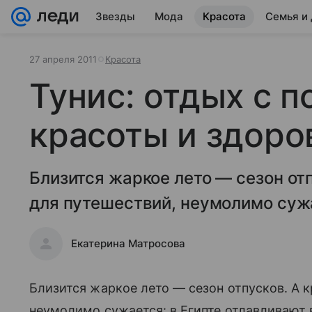
Звезды
Мода
Красота
Семья и
27 апреля 2011
Красота
Тунис: отдых с п
красоты и здоро
Близится жаркое лето — сезон отп
для путешествий, неумолимо суж
Екатерина Матросова
Близится жаркое лето — сезон отпусков. А к
неумолимо сужается: в Египте отлавливают в