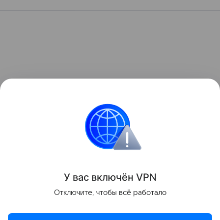
У вас включ
ён
V
P
N
Отключите, чтобы всё работало