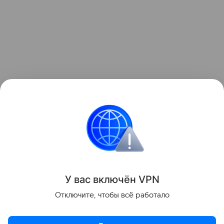
У вас включ
ён
V
P
N
Поделиться
Отключите, чтобы всё работало