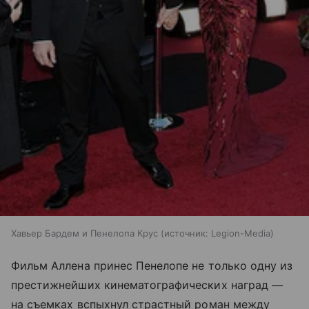
Хавьер Бардем и Пенелопа Крус
источник:
Legion-Media
Фильм Аллена принес Пенелопе не только одну из
престижнейших кинематографических наград —
на съемках вспыхнул страстный роман между