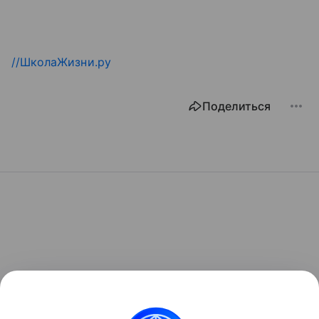
//ШколаЖизни.ру
Поделиться