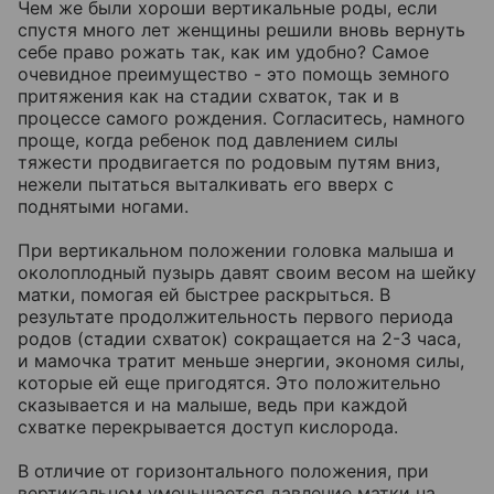
Чем же были хороши вертикальные роды, если
спустя много лет женщины решили вновь вернуть
себе право рожать так, как им удобно? Самое
очевидное преимущество - это помощь земного
притяжения как на стадии схваток, так и в
процессе самого рождения. Согласитесь, намного
проще, когда ребенок под давлением силы
тяжести продвигается по родовым путям вниз,
нежели пытаться выталкивать его вверх с
поднятыми ногами.
При вертикальном положении головка малыша и
околоплодный пузырь давят своим весом на шейку
матки, помогая ей быстрее раскрыться. В
результате продолжительность первого периода
родов (стадии схваток) сокращается на 2-3 часа,
и мамочка тратит меньше энергии, экономя силы,
которые ей еще пригодятся. Это положительно
сказывается и на малыше, ведь при каждой
схватке перекрывается доступ кислорода.
В отличие от горизонтального положения, при
вертикальном уменьшается давление матки на