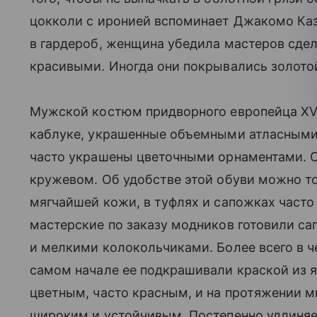
цокколи с иронией вспоминает Джакомо Ка
в гардероб, женщина убедила мастеров сде
красивыми. Иногда они покрывались золотой
Мужской костюм придворного европейца XV
каблуке, украшенные объемными атласными 
часто украшены цветочными орнаментами. 
кружевом. Об удобстве этой обуви можно т
мягчайшей кожи, в туфлях и сапожках част
мастерские по заказу модников готовили с
и мелкими колокольчиками. Более всего в че
самом начале ее подкрашивали краской из я
цветным, часто красным, и на протяжении м
широким и устойчивым. Постепенно удлиняе