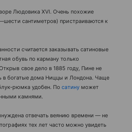
дворе Людовика XVI. Очень похожие
и—шести сантиметров) пристраиваются к
анности считается заказывать сатиновые
тная обувь по карману только
Открыв свое дело в 1885 году, Пине не
ь в богатые дома Ниццы и Лондона. Чаще
аблук-рюмка удобен. По
сатину
может
енными камнями.
ынуждена отвечать веянию времени — не
фотографиях тех лет часто можно увидеть