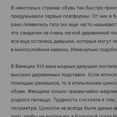
В некоторых странах обувь так быстро приход
придумывали первые платформы. От них в бу
рано появились гэта (их еще часто называют
это сандалии на очень легкой деревянной 
все еще остались девушки, которые могут пе
в многослойном кимоно. Изначально подобна
В Венеции XVI века модные девушки постеп
высоких деревянных подставок. Если японск
помощью ремешков, то в итальянские цокко
обуви. Женщина только чрезвычайно медлен
родного палаццо. Трудность состояла в том,
полуметра. Цокколи не всегда были данью м
того, чтобы не выпачкать в болотной грязи 