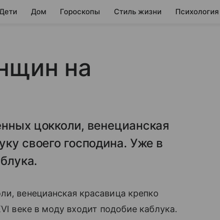
 Дети
Дом
Гороскопы
Стиль жизни
Психология
нщин на
енных цокколи, венецианская
уку своего господина. Уже в
аблука.
ли, венецианская красавица крепко
XVI веке в моду входит подобие каблука.