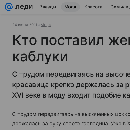
Звезды
Мода
Красота
Семья и
24 июня 2011
Мода
Кто поставил же
каблуки
С трудом передвигаясь на высоч
красавица крепко держалась за р
XVI веке в моду входит подобие к
С трудом передвигаясь на высоченных цокко
держалась за руку своего господина. Уже в 