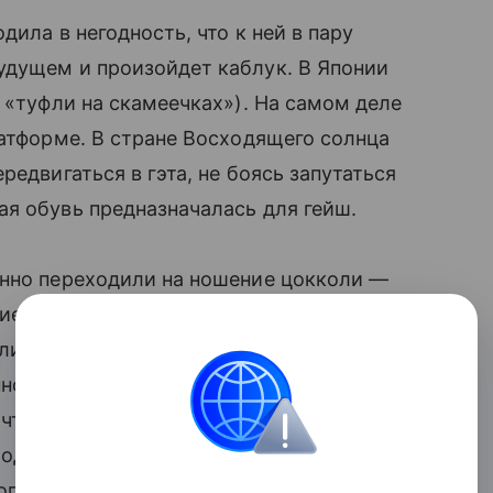
ила в негодность, что к ней в пару
дущем и произойдет каблук. В Японии
 «туфли на скамеечках»). На самом деле
платформе. В стране Восходящего солнца
редвигаться в гэта, не боясь запутаться
я обувь предназначалась для гейш.
енно переходили на ношение цокколи —
ие гэта сами обнимали ножку с
ли нога помещалась в дополнительной
но могла передвигаться от гондолы до
 что высота платформы достигала иногда
оде. Их часто надевали только ради
богато украшенный подол платья. О