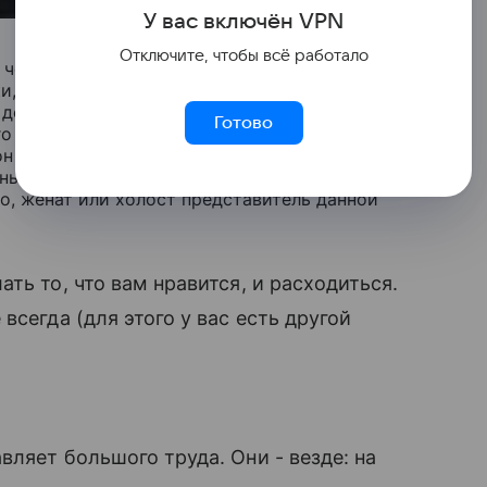
У вас включ
ён
V
P
N
Отключите, чтобы всё работало
человек, любит детей (если они у вас есть),
, когда вы устали. Но в постели он полный
ые доказали, что женщины придают поцелуям
Готово
о - целоваться даже полезно для здоровья.
н все равно не любит! И что делать
ны убивают все оставшиеся принципы, и вы
, женат или холост представитель данной
ть то, что вам нравится, и расходиться.
сегда (для этого у вас есть другой
вляет большого труда. Они - везде: на