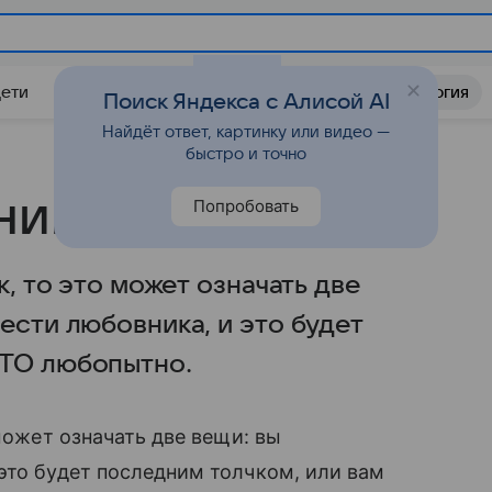
Дети
Дом
Гороскопы
Стиль жизни
Психология
Поиск Яндекса с Алисой AI
Найдёт ответ, картинку или видео —
быстро и точно
ика...
Попробовать
к, то это может означать две
ести любовника, и это будет
СТО любопытно.
 может означать две вещи: вы
это будет последним толчком, или вам