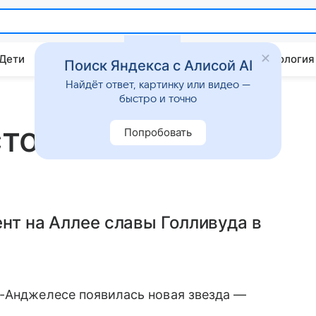
 Дети
Дом
Гороскопы
Стиль жизни
Психология
Поиск Яндекса с Алисой AI
Найдёт ответ, картинку или видео —
быстро и точно
тон теперь
Попробовать
ент на Аллее славы Голливуда в
с-Анджелесе появилась новая звезда —