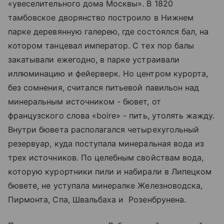
«увеселительного дома Москвы». В 1820
тамбовское дворянство построило в Нижнем
парке деревянную галерею, где состоялся бал, на
котором танцевал император. С тех пор балы
закатывали ежегодно, в парке устраивали
иллюминацию и фейерверк. Но центром курорта,
без сомнения, считался питьевой павильон над
минеральным источником - бювет, от
французского слова «boire» - пить, утолять жажду.
Внутри бювета располагался четырехугольный
резервуар, куда поступала минеральная вода из
трех источников. По целебным свойствам вода,
которую курортники пили и набирали в Липецком
бювете, не уступала минералке Железноводска,
Пирмонта, Спа, Швальбаха и Розенбрунена.