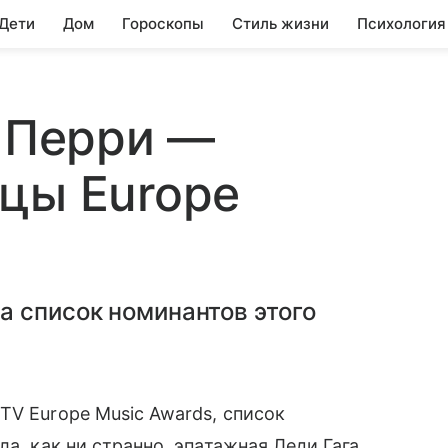
 Дети
Дом
Гороскопы
Стиль жизни
Психология
и Перри —
цы Europe
а список номинантов этого
TV Europe Music Awards, список
а, как ни странно, эпатажная Леди Гага,