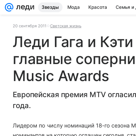
Звезды
Мода
Красота
Семья и
20 сентября 2011
Светская жизнь
Леди Гага и Кэт
главные соперни
Music Awards
Европейская премия MTV огласил
года.
Лидером по числу номинаций 18-го сезона M
номинантов на которую оглашен сегодня, стал