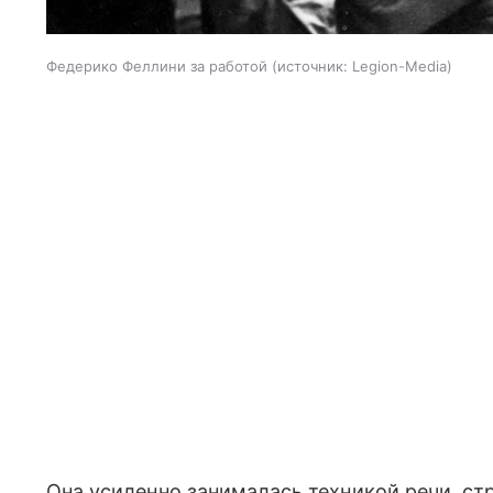
Федерико Феллини за работой
источник:
Legion-Media
Она усиленно занималась техникой речи, ст