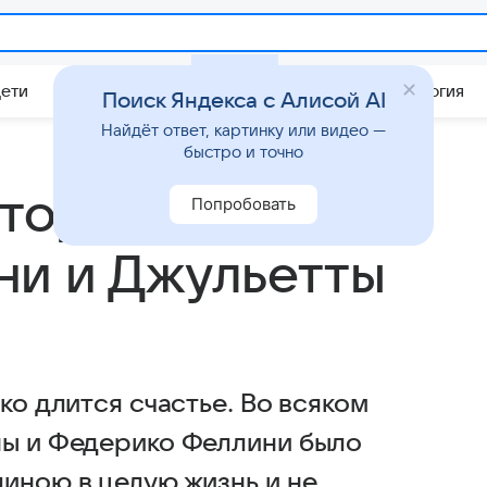
Дети
Дом
Гороскопы
Стиль жизни
Психология
Поиск Яндекса с Алисой AI
Найдёт ответ, картинку или видео —
быстро и точно
стория любви
Попробовать
ни и Джульетты
ко длится счастье. Во всяком
ны и Федерико Феллини было
иною в целую жизнь и не