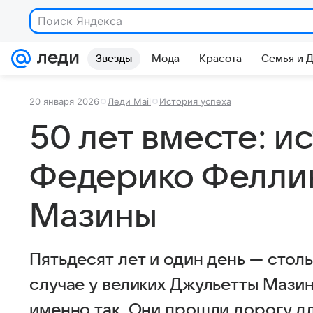
Поиск Яндекса
Звезды
Мода
Красота
Семья и 
20 января 2026
Леди Mail
История успеха
50 лет вместе: и
Федерико Фелли
Мазины
Пятьдесят лет и один день — столь
случае у великих Джульетты Мази
именно так. Они прошли дорогу дл