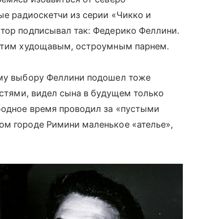
ые радиоскетчи из серии «Чикко и
втор подписывал так: Федерико Феллини.
 этим худощавым, остроумным парнем.
ому выбору Феллини подошел тоже
достями, видел сына в будущем только
бодное время проводил за «пустыми
ом городе Римини маленькое «ателье»,