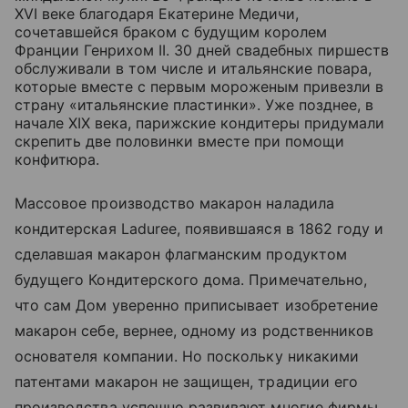
XVI веке благодаря Екатерине Медичи,
сочетавшейся браком с будущим королем
Франции Генрихом II. 30 дней свадебных пиршеств
обслуживали в том числе и итальянские повара,
которые вместе с первым мороженым привезли в
страну «итальянские пластинки». Уже позднее, в
начале XIX века, парижские кондитеры придумали
скрепить две половинки вместе при помощи
конфитюра.
Массовое производство макарон наладила
кондитерская Laduree, появившаяся в 1862 году и
сделавшая макарон флагманским продуктом
будущего Кондитерского дома. Примечательно,
что сам Дом уверенно приписывает изобретение
макарон себе, вернее, одному из родственников
основателя компании. Но поскольку никакими
патентами макарон не защищен, традиции его
производства успешно развивают многие фирмы.