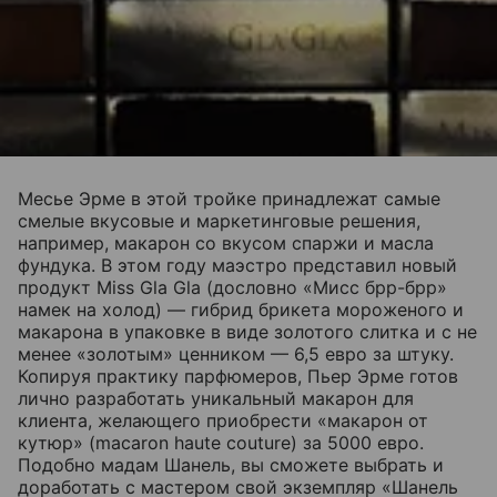
Месье Эрме в этой тройке принадлежат самые
смелые вкусовые и маркетинговые решения,
например, макарон со вкусом спаржи и масла
фундука. В этом году маэстро представил новый
продукт Miss Gla Gla (дословно «Мисс брр-брр»
намек на холод) — гибрид брикета мороженого и
макарона в упаковке в виде золотого слитка и с не
менее «золотым» ценником — 6,5 евро за штуку.
Копируя практику парфюмеров, Пьер Эрме готов
лично разработать уникальный макарон для
клиента, желающего приобрести «макарон от
кутюр» (macaron haute couture) за 5000 евро.
Подобно мадам Шанель, вы сможете выбрать и
доработать с мастером свой экземпляр «Шанель