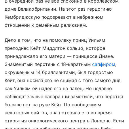
В очередной раз не все спокойно в королевском
доме Великобритании. На этот раз герцогиню
Кембриджскую подозревают в небрежном
отношении к семейным реликвиям.
Дело в том, что на помолвку принц Уильям
преподнес Кейт Миддлтон кольцо, которое
принадлежало его матери — принцессе Диане.
Знаменитый перстень с 18-каратным
сапфиром
,
окруженным 14 бриллиантами, был гордостью
Кейт, она носила его не снимая с того самого дня,
как Уильям ей надел его на палец. Но недавно
наблюдательные папарацци заметили, что перстня
больше нет на руке Кейт. По сообщениям
некоторых сайтов, она потеряла его во время
открытия онкологического центра в Лондоне. Если
это правда, то избежать гнева королевы Кейт