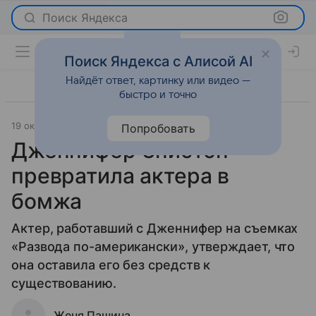
Поиск Яндекса
Поиск Яндекса с Алисой AI
Найдёт ответ, картинку или видео —
быстро и точно
19 октября 2011
Светская жизнь
Попробовать
Дженнифер Энистон
превратила актера в
бомжа
Актер, работавший с Дженнифер на съемках
«Развода по-американски», утверждает, что
она оставила его без средств к
существованию.
Женя Пашина