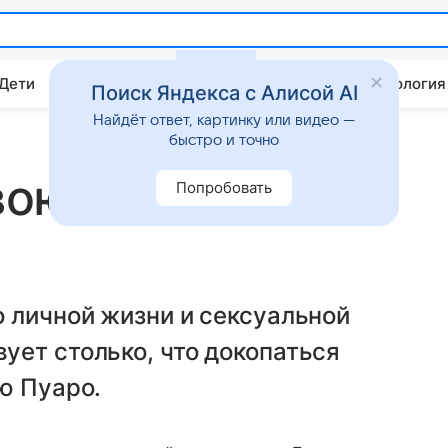
 Дети
Дом
Гороскопы
Стиль жизни
Психология
Поиск Яндекса с Алисой AI
Найдёт ответ, картинку или видео —
быстро и точно
вою тайную
Попробовать
 личной жизни и сексуальной
ет столько, что докопаться
ю Пуаро.