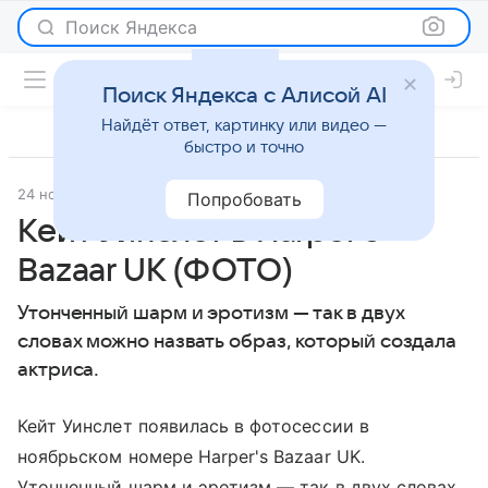
Поиск Яндекса
Поиск Яндекса с Алисой AI
Найдёт ответ, картинку или видео —
быстро и точно
24 ноября 2011
Светская жизнь
Попробовать
Кейт Уинслет в Harper's
Bazaar UK (ФОТО)
Утонченный шарм и эротизм — так в двух
словах можно назвать образ, который создала
актриса.
Кейт Уинслет появилась в фотосессии в
ноябрьском номере Harper's Bazaar UK.
Утонченный шарм и эротизм — так в двух словах