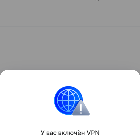
У вас включ
ён
V
P
N