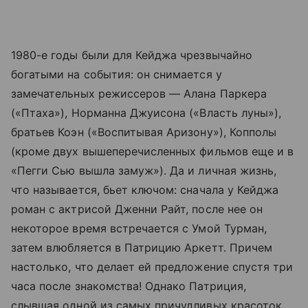
1980-е годы были для Кейджа чрезвычайно
богатыми на события: он снимается у
замечательных режиссеров — Алана Паркера
(«Птаха»), Норманна Джуисона («Власть луны»),
братьев Коэн («Воспитывая Аризону»), Копполы
(кроме двух вышеперечисленных фильмов еще и в
«Пегги Сью вышла замуж»). Да и личная жизнь,
что называется, бьет ключом: сначала у Кейджа
роман с актрисой Дженни Райт, после нее он
некоторое время встречается с Умой Турман,
затем влюбляется в Патрицию Аркетт. Причем
настолько, что делает ей предложение спустя три
часа после знакомства! Однако Патриция,
слывшая одной из самых причудливых красоток