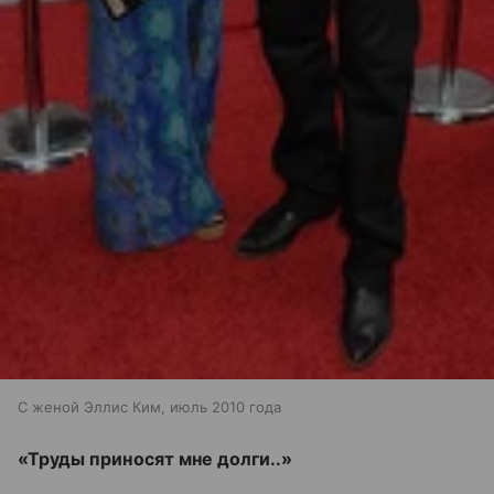
С женой Эллис Ким, июль 2010 года
«Труды приносят мне долги..»