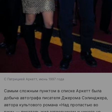
С Патрицией Аркетт, июнь 1997 года
Самым сложным пунктом в списке Аркетт была
добыча автографа писателя Джерома Сэлинджера,
автора культового романа «Над пропастью во
ржи» — писатель жил затворником и никого не