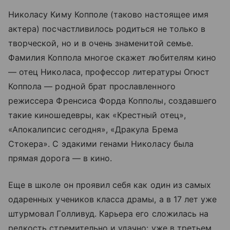
Николасу Киму Копполе (таково настоящее имя
актера) посчастливилось родиться не только в
творческой, но и в очень знаменитой семье.
Фамилия Коппола многое скажет любителям кино
— отец Николаса, профессор литературы Огюст
Коппола — родной брат прославленного
режиссера Френсиса Форда Копполы, создавшего
такие киношедевры, как «Крестный отец»,
«Апокалипсис сегодня», «Дракула Брема
Стокера». С эдакими генами Николасу была
прямая дорога — в кино.
Еще в школе он проявил себя как один из самых
одаренных учеников класса драмы, а в 17 лет уже
штурмовал Голливуд. Карьера его сложилась на
редкость стремительно и удачно: уже в третьем