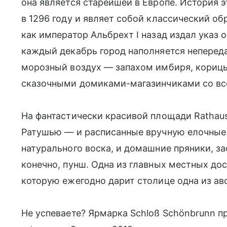
она является старейшей в Европе. История 
в 1296 году и являет собой классический о
как император Альбрехт I назад издал указ 
каждый декабрь город наполняется непереда
морозный воздух — запахом имбиря, корицы 
сказочными домиками-магазинчиками со в
На фантастически красивой площади Rathau
Ратушью — и расписанные вручную елочные 
натурального воска, и домашние пряники, з
конечно, пунш. Одна из главных местных до
которую ежегодно дарит столице одна из авс
Не успеваете? Ярмарка Schloß Schönbrunn про