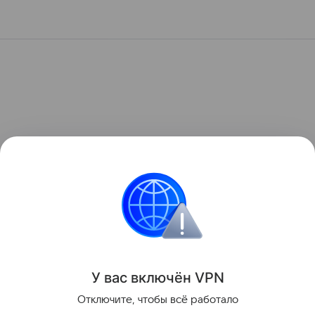
У вас включ
ён
V
P
N
Отключите, чтобы всё работало