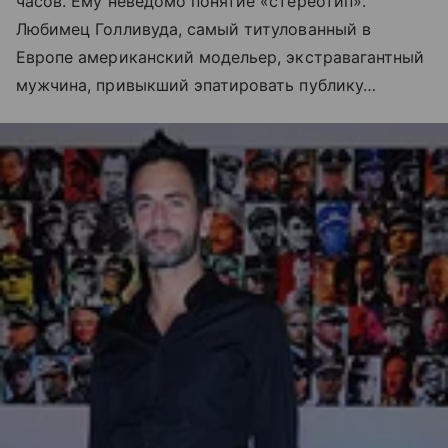
часов. Ему неведомо понятие «стереотип».
Любимец Голливуда, самый титулованный в
Европе американский модельер, экстравагантный
мужчина, привыкший эпатировать публику…