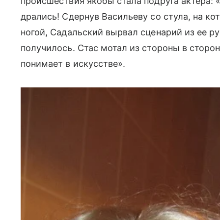
происшествия якобы стала подруга актера: 
дрались! Сдернув Васильеву со стула, на ко
ногой, Садальский вырвал сценарий из ее 
получилось. Стас мотал из стороны в сторону
понимает в искусстве».