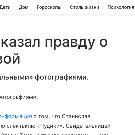
 Дети
Дом
Гороскопы
Стиль жизни
Психология
казал правду о
вой
альными» фотографиями.
фотографиями.
 информация
о том, что Станислав
по спектаклю «Чудики». Свидетельницей