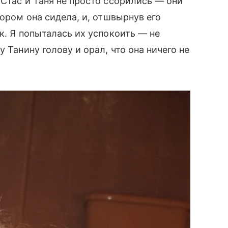
«Стас и Таня не просто ссорились — они
тором она сидела, и, отшвырнув его
рук. Я попыталась их успокоить — не
 Танину голову и орал, что она ничего не