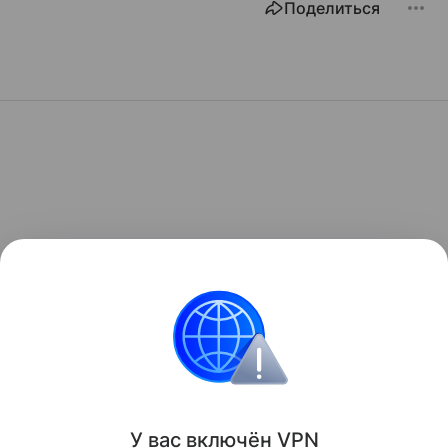
Поделиться
У вас включ
ён
V
P
N