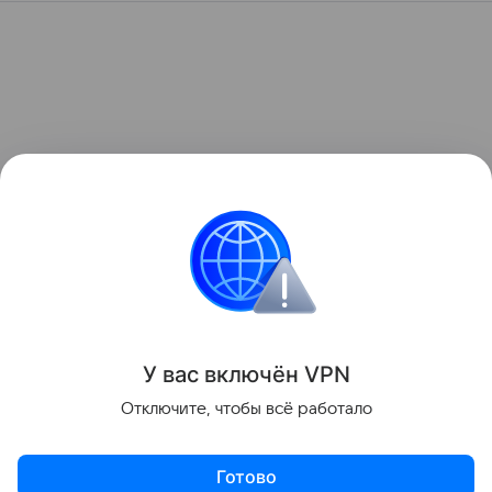
У вас включ
ён
V
P
N
Отключите, чтобы всё работало
Готово