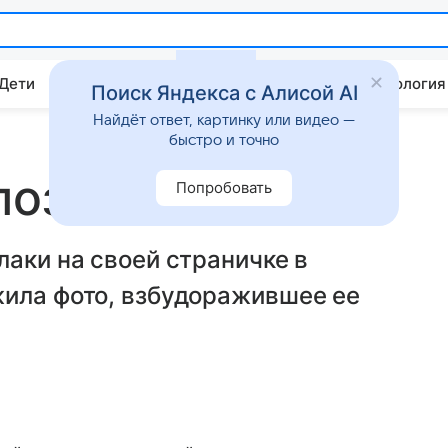
 Дети
Дом
Гороскопы
Стиль жизни
Психология
Поиск Яндекса с Алисой AI
Найдёт ответ, картинку или видео —
быстро и точно
позвали замуж
Попробовать
лаки на своей страничке в
жила фото, взбудоражившее ее