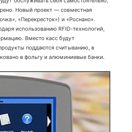
будут обслуживать себя самостоятельно,
рено. Новый проект — совместная
рочка», «Перекресток») и «Роснано».
аря использованию RFID-технологий,
ормацию. Вместо касс будут
 продукты поддаются считыванию, в
аковано в фольгу и алюминиевые банки.