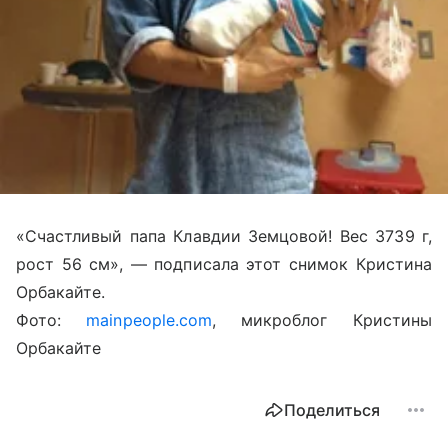
«Счастливый папа Клавдии Земцовой! Вес 3739 г,
рост 56 см», — подписала этот снимок Кристина
Орбакайте.
Фото:
mainpeople.com
, микроблог Кристины
Орбакайте
<
h
Поделиться
r