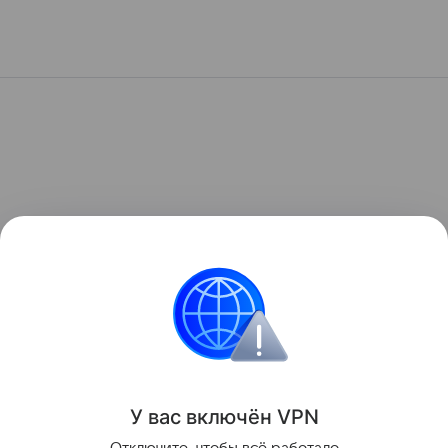
У вас включ
ён
V
P
N