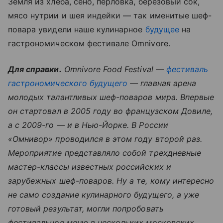
Земля из хлеба, сено, перловка, березовый сок,
мясо нутрии и шея индейки — так именитые шеф-
повара увидели наше кулинарное
будущее
на
гастрономическом фестивале Omnivore.
Для справки.
Omnivore Food Festival —
фестиваль
гастрономического будущего
— главная арена
молодых талантливых шеф-поваров мира. Впервые
он стартовал в 2005 году во французском Довиле,
а с 2009-го — и в Нью-Йорке. В России
«Омнивор» проводился в этом году второй раз.
Мероприятие представляло собой трехдневные
мастер-классы известных российских и
зарубежных шеф-поваров. Ну а те, кому интересно
не само создание кулинарного будущего, а уже
готовый результат, могли попробовать
фестивальное меню в нескольких московских