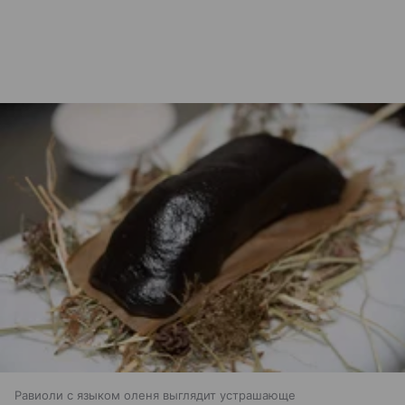
Равиоли с языком оленя выглядит устрашающе