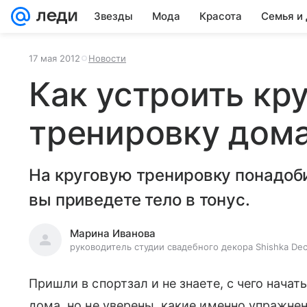
Звезды
Мода
Красота
Семья и
17 мая 2012
Новости
Как устроить кр
тренировку дом
На круговую тренировку понадоби
вы приведете тело в тонус.
Марина Иванова
руководитель студии свадебного декора Shishka Dec
Пришли в спортзал и не знаете, с чего начат
дома, но не уверены, какие именно упражнен