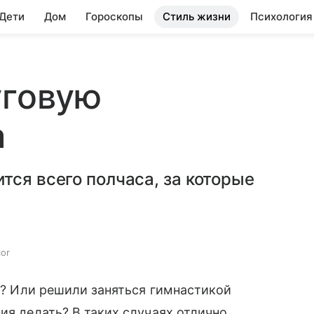
 Дети
Дом
Гороскопы
Стиль жизни
Психология
уговую
а
тся всего полчаса, за которые
or
ь? Или решили заняться гимнастикой
ия делать? В таких случаях отлично