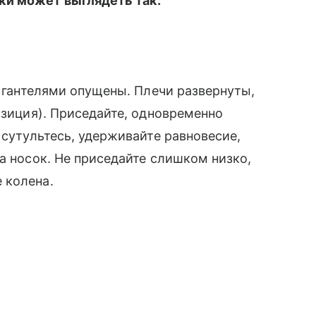
вки может выглядеть так:
с гантелями опущены. Плечи развернуты,
озиция). Приседайте, одновременно
 сутультесь, удерживайте равновесие,
а носок. Не приседайте слишком низко,
 колена.